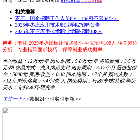
时间：2025-12-09 09:19:10
教师教育
加入收藏
相关推荐
枣庄一国企招聘工作人员8人 （专科不限专业）
2025年枣庄应用技术职业学院招聘公告
2025年枣庄应用技术职业学院招聘108人
声明：
专注 2025年枣庄应用技术职业学院招聘108人 相关岗位
分析；专业指导面试技巧；保障就业成功概率。
平均收益：
12万元/年
岗位薪酬：
5-8万元/年
咨询费佣：
3-5万
元/岗
交易方式：
先入岗后支付
服务周期：
3-12个月
最低担保
金：
5000元
费佣/收益
< 0.48
回本周期：
<7个月
预约人数：
>12人
剩余名额：
<4个/岗.人
岗位类别：
行政/专技/其他
学历
要求：
专科/本科/研究生
关注一下>>
数据24小时实时更新 >>