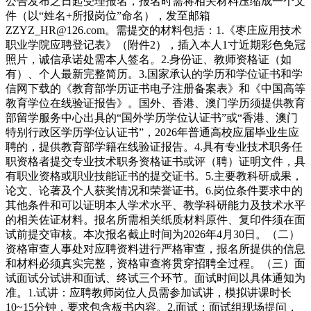
公告发布之日起受理报名，报名时需将相关材料压缩成一个文
件（以“姓名+所报岗位”命名），发至邮箱
ZZYZ_HR@126.com。需提交的材料包括：1.《枣庄应用技术
职业学院应聘登记表》（附件2），插入本人1寸近期彩色免冠
照片，诚信承诺处需本人签名。2.身份证、教师资格证（如
有）、个人最新完整简历。3.国家承认的学历和学位证书和学
信网下载的《教育部学历证书电子注册备案表》和《中国高等
教育学位在线验证报告》。国外、香港、澳门学历须提供教育
部留学服务中心出具的“国外学历学位认证书”或“香港、澳门
特别行政区学历学位认证书”，2026年普通高校应届毕业生应
聘的，提供教育部学籍在线验证报告。4.具有专业技术职务任
职资格者提交专业技术职务资格证书或评（聘）证明文件，具
有职业资格或职业技能证书的提交证书。5.主要教科研成果，
论文、论著及个人获奖情况和荣誉证书。6.岗位条件要求中的
其他条件和可以证明本人学术水平、教学科研能力及技术水平
的相关佐证材料。报名所需相关纸质材料原件、复印件须在面
试前提交审核。本次报名截止时间为2026年4月30日。（二）
资格审查人事处对应聘资料进行严格审查，报名所提供的信息
和材料必须真实完整，资格审查将贯穿招聘全过程。（三）面
试面试分试讲和面试、终试三个环节。面试时间以具体通知为
准。1.试讲：应聘教师岗位人员需参加试讲，模拟讲课时长
10~15分钟，要求包含板书内容。2.面试：面试组现场提问，