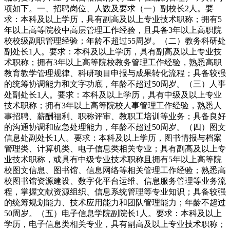
项如下。一、招聘岗位、人数及要求（一）副校长2人。要
求：本科及以上学历，具有副高及以上专业技术职称；拥有5
年以上高等院校中高层管理工作经验，且具备3年以上高职院
校校级副职管理经验；年龄不超过55周岁。（二）教务科研处
副处长1人。要求：本科及以上学历，具有副高及以上专业技
术职称；拥有3年以上高等院校教务管理工作经验，熟悉高职
教育教学管理规律、科研项目申报与成果转化流程；具备较强
的统筹协调能力和文字功底，年龄不超过50周岁。（三）人事
处副处长1人。要求：本科及以上学历，具有中级及以上专业
技术职称；拥有3年以上高等院校人事管理工作经验，熟悉人
事招聘、薪酬福利、职称评审、教职工培训等业务；具备良好
的沟通协调和应急处理能力，年龄不超过50周岁。（四）图文
信息处副处长1人。要求：本科及以上学历，图书情报与档案
管理类、计算机类、电子信息类相关专业；具有副高及以上专
业技术职称，或具有中级专业技术职称且拥有5年以上高等院
校图文信息、图书馆、信息网络等相关管理工作经验；熟悉高
校图书馆资源建设、数字化平台运维、信息服务管理等业务流
程，掌握文献资源组织、信息系统管理等专业知识；具备较强
的统筹规划能力、技术应用能力和团队管理能力；年龄不超过
50周岁。（五）电子信息学院副院长1人。要求：本科及以上
学历，电子信息类相关专业，具有副高及以上专业技术职称；