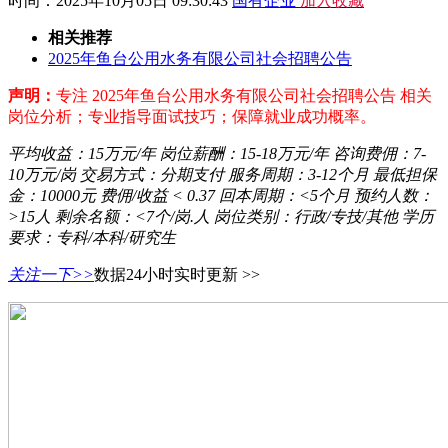
时间：2025年10月05日 09:30:43
国有企业
加入收藏
相关推荐
2025年鱼台公用水务有限公司社会招聘公告
声明：
专注 2025年鱼台公用水务有限公司社会招聘公告 相关
岗位分析；专业指导面试技巧；保障就业成功概率。
平均收益：
15万元/年
岗位薪酬：
15-18万元/年
咨询费佣：
7-
10万元/岗
交易方式：
分期支付
服务周期：
3-12个月
最低担保
金：
10000元
费佣/收益
< 0.37
回本周期：
<5个月
预约人数：
>15人
剩余名额：
<7个/岗.人
岗位类别：
行政/专技/其他
学历
要求：
专科/本科/研究生
关注一下>>
数据24小时实时更新 >>