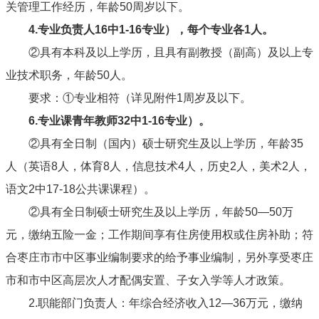
关管理工作经历，年龄
50
周岁以下。
4.
专业负责人
16
中
1-16
专业），每个专业各
1
人。
②具有本科及以上学历，且具有副教授（副高）及以上专
业技术职务，年龄
50
人。
要求：①专业相符（详见附件
1
周岁及以下。
6.
专业课青年教师
32
中
1-16
专业）。
②具有全日制（国内）硕士研究生及以上学历，年龄
35
人（英语
8
人，体育
8
人，信息技术
4
人，历史
2
人，美术
2
人，
语文
2
中
17-18
公共课课程）。
②具有全日制硕士研究生及以上学历，年龄
50
—
50
万
元，缴纳五险一金；工作期间享有住房使用权或住房补助；符
合枣庄市市中区事业编制要求的给予事业编制，另外享受枣庄
市和市中区高层次人才配偶安置、子女入学等人才政策。
2.
职能部门负责人：年综合经济收入
12
—
36
万元，缴纳