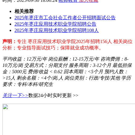
时间：2025-09-30 18:00:24
教师教育
加入收藏
相关推荐
2025年枣庄市工会社会工作者公开招聘面试公告
2025年枣庄应用技术职业学院招聘公告
2025年枣庄应用技术职业学院招聘108人
声明：
专注 枣庄应用技术职业学院2025年招聘156人 相关岗位
分析；专业指导面试技巧；保障就业成功概率。
平均收益：
12万元/年
岗位薪酬：
12-15万元/年
咨询费佣：
8-
10万元/岗
交易方式：
分期支付
服务周期：
3-12个月
最低担保
金：
5000元
费佣/收益
< 0.62
回本周期：
<5个月
预约人数：
>15人
剩余名额：
<4个/岗.人
岗位类别：
行政/专技/其他
学历
要求：
专科/本科/研究生
关注一下>>
数据24小时实时更新 >>