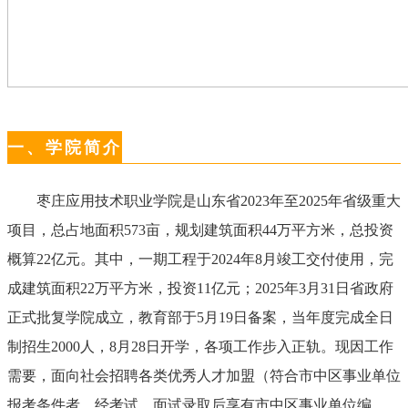
一、学院简介
枣庄应用技术职业学院是山东省
2023
年至
2025
年省级重大
项目，总占地面积
573
亩，规划建筑面积
44
万平方米，总投资
概算
22
亿元。其中，一期工程于
2024
年
8
月竣工交付使用，完
成建筑面积
22
万平方米，投资
11
亿元；
2025
年
3
月
31
日省政府
正式批复学院成立，教育部于
5
月
19
日备案，当年度完成全日
制招生
2000
人，
8
月
28
日开学，各项工作步入正轨。现因工作
需要，面向社会招聘各类优秀人才加盟（符合市中区事业单位
报考条件者，经考试、面试录取后享有市中区事业单位编