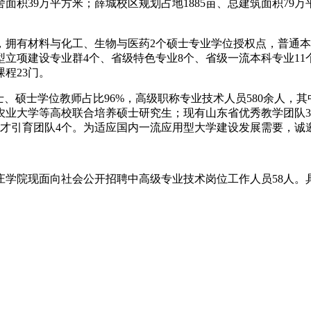
面积39万平方米；薛城校区规划占地1885亩、总建筑面积79万
位，拥有材料与化工、生物与医药2个硕士专业学位授权点，普通本
型立项建设专业群4个、省级特色专业8个、省级一流本科专业11
程23门。
博士、硕士学位教师占比96%，高级职称专业技术人员580余人，
农业大学等高校联合培养硕士研究生；现有山东省优秀教学团队3
人才引育团队4个。为适应国内一流应用型大学建设发展需要，
庄学院现面向社会公开招聘中高级专业技术岗位工作人员58人。