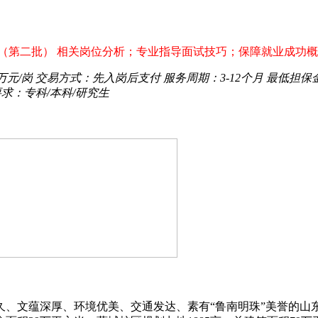
章（第二批） 相关岗位分析；专业指导面试技巧；保障就业成功
0万元/岗
交易方式：
先入岗后支付
服务周期：
3-12个月
最低担保
要求：
专科/本科/研究生
久、文蕴深厚、环境优美、交通发达、素有“鲁南明珠”美誉的山