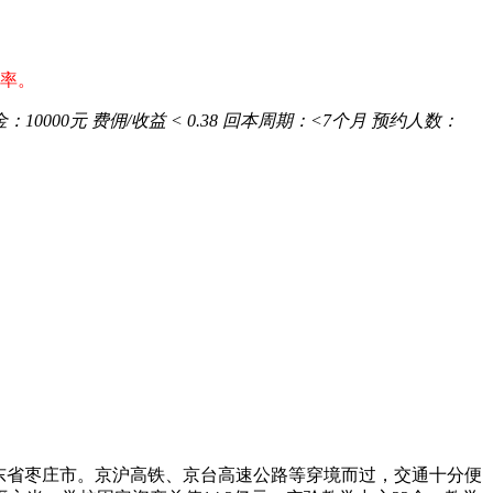
概率。
金：
10000元
费佣/收益
< 0.38
回本周期：
<7个月
预约人数：
东省枣庄市。京沪高铁、京台高速公路等穿境而过，交通十分便