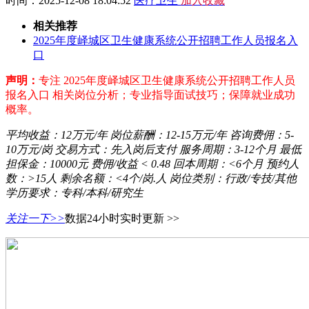
时间：2025-12-08 18:04:52
医疗卫生
加入收藏
相关推荐
2025年度峄城区卫生健康系统公开招聘工作人员报名入
口
声明：
专注 2025年度峄城区卫生健康系统公开招聘工作人员
报名入口 相关岗位分析；专业指导面试技巧；保障就业成功
概率。
平均收益：
12万元/年
岗位薪酬：
12-15万元/年
咨询费佣：
5-
10万元/岗
交易方式：
先入岗后支付
服务周期：
3-12个月
最低
担保金：
10000元
费佣/收益
< 0.48
回本周期：
<6个月
预约人
数：
>15人
剩余名额：
<4个/岗.人
岗位类别：
行政/专技/其他
学历要求：
专科/本科/研究生
关注一下>>
数据24小时实时更新 >>